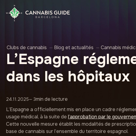
Clubs de cannabis
—
Blog et actualités
—
Cannabis médic
L’Espagne régleme
dans les hôpitaux
min de lecture
24.11.2025
— 3
L’Espagne a officiellement mis en place un cadre régleme
usage médical, à la suite de
l’approbation par le gouvern
Cette nouvelle mesure établit les modalités de prescript
base de cannabis sur l’ensemble du territoire espagnol.