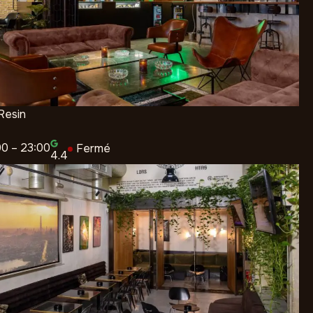
 Resin
00 – 23:00
Fermé
4.4