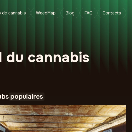
s de cannabis
WeedMap
Blog
FAQ
Contacts
l du cannabis
ubs
populaires